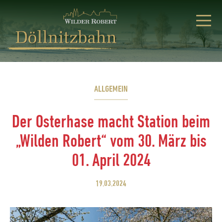
ALLGEMEIN
Der Osterhase macht Station beim
„Wilden Robert“ vom 30. März bis
01. April 2024
19.03.2024