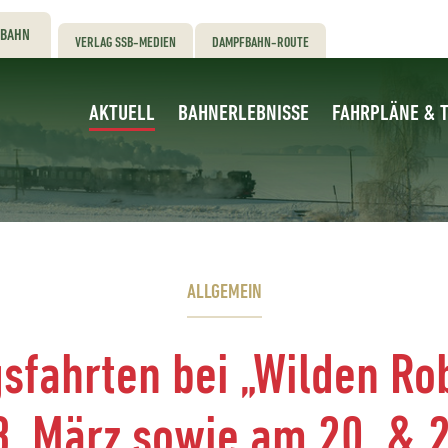
RBAHN
VERLAG SSB-MEDIEN
DAMPFBAHN-ROUTE
AKTUELL
BAHNERLEBNISSE
FAHRPLÄNE & T
ALLGEMEIN
gsfahrten bei „Wilden Ro
. März sowie am 20. & 2