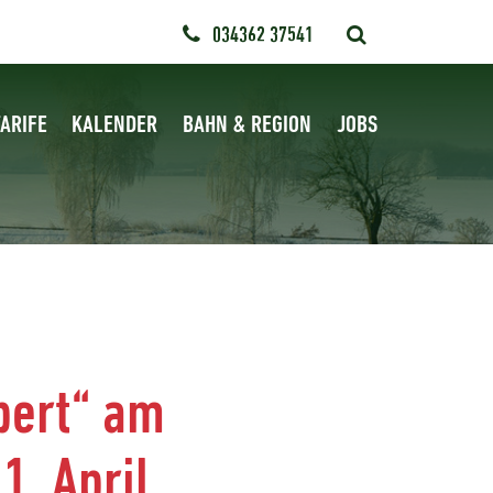
034362 37541
ARIFE
KALENDER
BAHN & REGION
JOBS
bert“ am
1. April