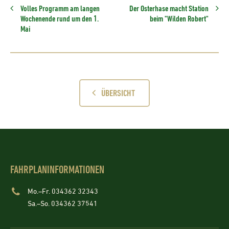
Volles Programm am langen
Der Osterhase macht Station
Wochenende rund um den 1.
beim "Wilden Robert"
Mai
ÜBERSICHT
FAHRPLANINFORMATIONEN
Mo.–Fr. 034362 32343
Sa.–So. 034362 37541