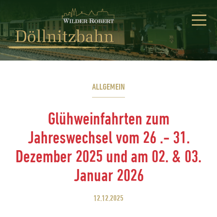
ALLGEMEIN
Glühweinfahrten zum
Jahreswechsel vom 26 .- 31.
Dezember 2025 und am 02. & 03.
Januar 2026
12.12.2025