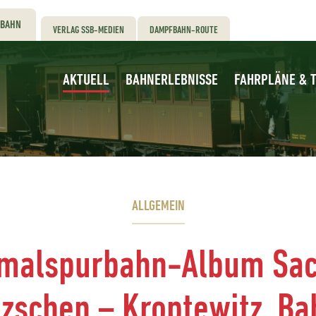
RBAHN
VERLAG SSB-MEDIEN
DAMPFBAHN-ROUTE
AKTUELL
BAHNERLEBNISSE
FAHRPLÄNE & T
ALLGEMEIN
malspurbahn-Album Sa
tzschen – Kroptewitz, Ba