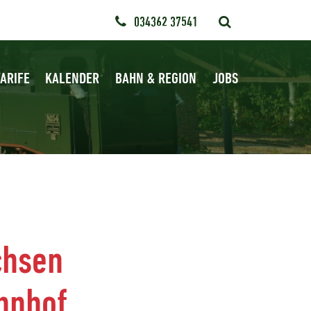
034362 37541
ARIFE
KALENDER
BAHN & REGION
JOBS
chsen
hnhof