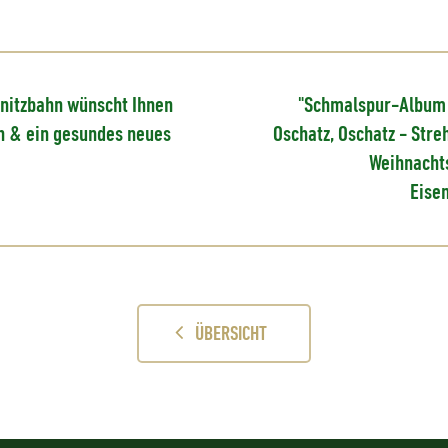
lnitzbahn wünscht Ihnen
"Schmalspur-Album
n & ein gesundes neues
Oschatz, Oschatz - Stre
Weihnachts
Eise
ÜBERSICHT