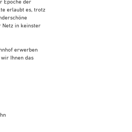
ur Epoche der
e erlaubt es, trotz
underschöne
 Netz in keinster
ahnhof erwerben
 wir Ihnen das
ahn