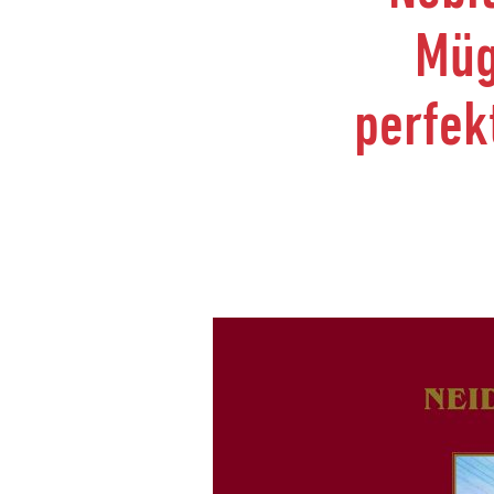
Müg
perfek