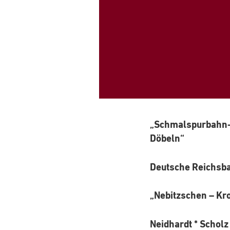
„Schmalspurbahn-
Döbeln“
Deutsche Reichsb
„Nebitzschen – Kr
Neidhardt * Schol