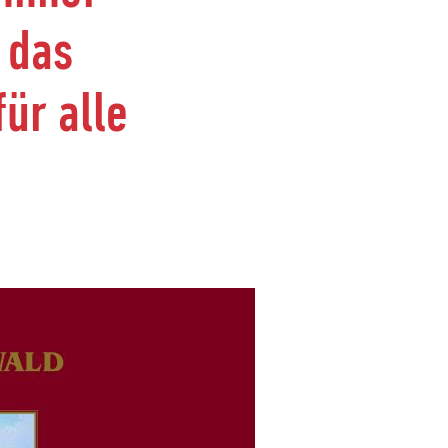
 das
ür alle