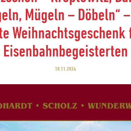
eln, Mügeln – Döbeln“ –
te Weihnachtsgeschenk f
Eisenbahnbegeisterten
18.11.2024