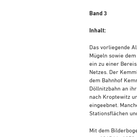
Band 3
Inhalt:
Das vorliegende A
Mügeln sowie dem A
ein zu einer Berei
Netzes. Der Kemmli
dem Bahnhof Kemmli
Döllnitzbahn an ih
nach Kroptewitz un
eingeebnet. Manch
Stationsflächen un
Mit dem Bilderboge