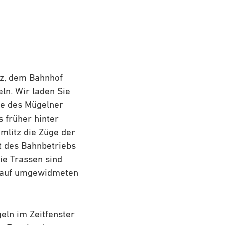
tz, dem Bahnhof
ln. Wir laden Sie
te des Mügelner
s früher hinter
mlitz die Züge der
it des Bahnbetriebs
ie Trassen sind
n auf umgewidmeten
eln im Zeitfenster