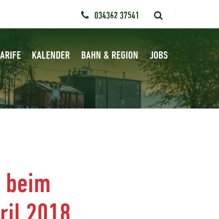
034362 37541
ARIFE
KALENDER
BAHN & REGION
JOBS
f beim
ril 2018