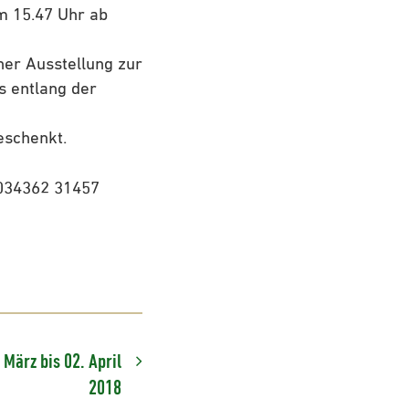
um 15.47 Uhr ab
ner Ausstellung zur
s entlang der
eschenkt.
 034362 31457
März bis 02. April
2018