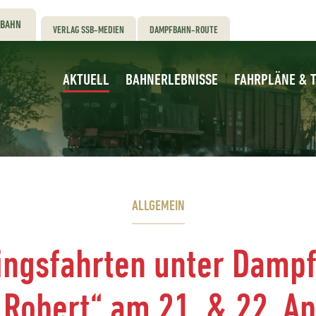
RBAHN
VERLAG SSB-MEDIEN
DAMPFBAHN-ROUTE
AKTUELL
BAHNERLEBNISSE
FAHRPLÄNE & T
ALLGEMEIN
ingsfahrten unter Damp
 Robert“ am 21. & 22. Ap