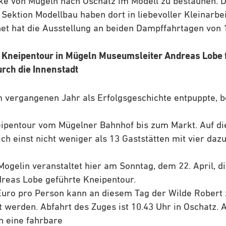
e von Mügeln nach Oschatz im Modell zu bestaunen. Di
 Sektion Modellbau haben dort in liebevoller Kleinarbei
et hat die Ausstellung an beiden Dampffahrtagen von 1
 Kneipentour in Mügeln Museumsleiter Andreas Lobe f
urch die Innenstadt
m vergangenen Jahr als Erfolgsgeschichte entpuppte,
eipentour vom Mügelner Bahnhof bis zum Markt. Auf d
ch einst nicht weniger als 13 Gaststätten mit vier da
ogelin veranstaltet hier am Sonntag, dem 22. April, d
reas Lobe geführte Kneipentour.
Euro pro Person kann an diesem Tag der Wilde Robert
 werden. Abfahrt des Zuges ist 10.43 Uhr in Oschatz.
n eine fahrbare