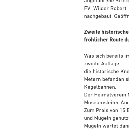
abgefahrene Streck
FV „Wilder Robert“
nachgebaut. Geöffn
Zweite historische
fröhlicher Route d
Was sich bereits i
zweite Auflage:
die historische Kn
Metern befanden si
Kegelbahnen.
Der Heimatverein M
Museumsleiter And
Zum Preis von 15 
und Mügeln genutzt
Mügeln wartet dan