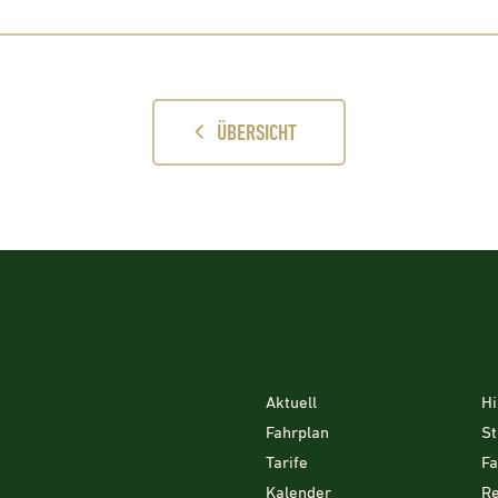
ÜBERSICHT
Aktuell
Hi
Fahrplan
St
Tarife
F
Kalender
Re