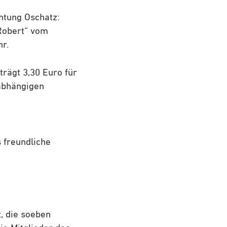
htung Oschatz:
 Robert“ vom
r.
rägt 3,30 Euro für
rabhängigen
 freundliche
, die soeben