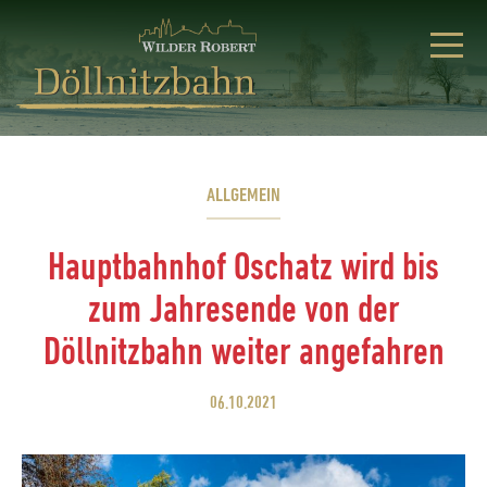
ALLGEMEIN
Hauptbahnhof Oschatz wird bis
zum Jahresende von der
Döllnitzbahn weiter angefahren
06.10.2021