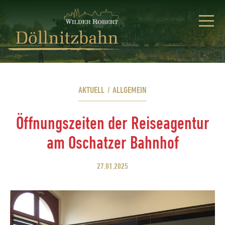
AKTUELL
/
ALLGEMEIN
Öffnungszeiten der Reiseagentur
am Oschatzer Bahnhof
27.01.2025