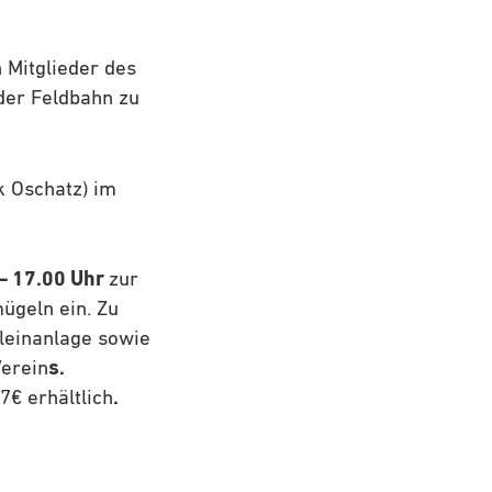
 Mitglieder des
der Feldbahn zu
k Oschatz) im
 – 17.00 Uhr
zur
ügeln ein. Zu
leinanlage sowie
Verein
s.
7€ erhältlich
.