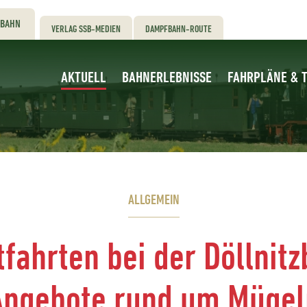
RBAHN
VERLAG SSB-MEDIEN
DAMPFBAHN-ROUTE
AKTUELL
BAHNERLEBNISSE
FAHRPLÄNE & T
ALLGEMEIN
tfahrten bei der Döllnit
Angebote rund um Mügel