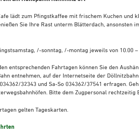
afe lädt zum Pfingstkaffee mit frischem Kuchen und k
nießen Sie Ihre Rast unterm Blätterdach, ansonsten 
ingstsamstag, /-sonntag, /-montag jeweils von 10.00 –
 den entsprechenden Fahrtagen können Sie den Aushä
ahn entnehmen, auf der Internetseite der Döllnitzbahn
: 034362/32343 und Sa-So 034362/37541 erfragen. Geha
terwegsbahnhöfen. Bitte dem Zugpersonal rechtzeitig 
hrtagen gelten Tageskarten.
ahrten