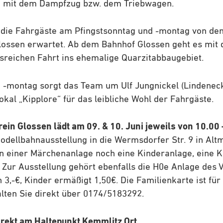
 mit dem Dampfzug bzw. dem Triebwagen.
die Fahrgäste am Pfingstsonntag und -montag von den
lossen erwartet. Ab dem Bahnhof Glossen geht es mit 
sreichen Fahrt ins ehemalige Quarzitabbaugebiet.
 -montag sorgt das Team um Ulf Jungnickel (Lindenec
okal „Kipplore“ für das leibliche Wohl der Fahrgäste.
ein Glossen lädt am 09. & 10. Juni jeweils von 10.00
odellbahnausstellung in die Wermsdorfer Str. 9 in Altm
n einer Märchenanlage noch eine Kinderanlage, eine K
 Zur Ausstellung gehört ebenfalls die H0e Anlage des 
3,-€, Kinder ermäßigt 1,50€. Die Familienkarte ist für 
lten Sie direkt über 0174/5183292.
irekt am Haltepunkt Kemmlitz Ort