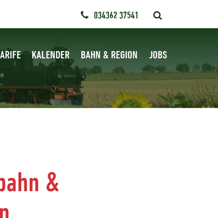
034362 37541
ARIFE
KALENDER
BAHN & REGION
JOBS
zbahn &
n