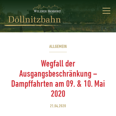
ALLGEMEIN
Wegfall der
Ausgangsbeschränkung –
Dampffahrten am 09. & 10. Mai
2020
21.04.2020