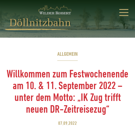
ALLGEMEIN
Willkommen zum Festwochenende
am 10. & 11. September 2022 –
unter dem Motto: „IK Zug trifft
neuen DR-Zeitreisezug“
07.09.2022