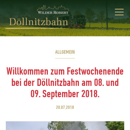
ALLGEMEIN
Willkommen zum Festwochenende
bei der Döllnitzbahn am 08. und
09. September 2018.
20.07.2018