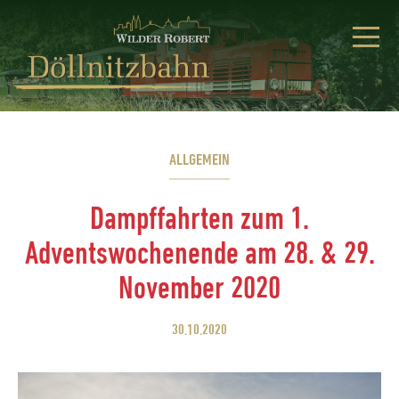
ALLGEMEIN
Dampffahrten zum 1.
Adventswochenende am 28. & 29.
November 2020
30.10.2020