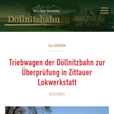
ALLGEMEIN
Triebwagen der Döllnitzbahn zur
Überprüfung in Zittauer
Lokwerkstatt
25.03.2021